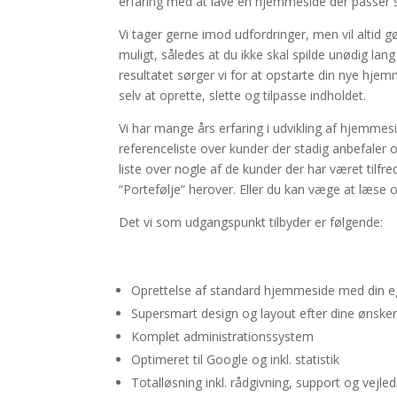
erfaring med at lave en hjemmeside der passer sp
Vi tager gerne imod udfordringer, men vil alti
muligt, således at du ikke skal spilde unødig lang
resultatet sørger vi for at opstarte din nye hjem
selv at oprette, slette og tilpasse indholdet.
Vi har mange års erfaring i udvikling af hjemmesi
referenceliste over kunder der stadig anbefaler o
liste over nogle af de kunder der har været tilf
“Portefølje” herover. Eller du kan væge at læse og
Det vi som udgangspunkt tilbyder er følgende:
Oprettelse af standard hjemmeside med din 
Supersmart design og layout efter dine ønske
Komplet administrationssystem
Optimeret til Google og inkl. statistik
Totalløsning inkl. rådgivning, support og vejle