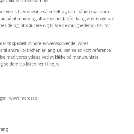
ecifikt til din virksomhed.
d gøre vores hjemmeside så enkelt og nem håndterbar som
 tid på at ændre og tilføje indhold. Når du og vi er enige om
meside og introducere dig til alle de muligheder du har for
der til specielt mindre erhvervsdrivende. Vores
s til andre i branchen er lang. Du kan se en kort reference
redse med vores ydelse ved at klikke på menupunktet
 se dem via listen her til højre.
egen “www” adresse
r
dning